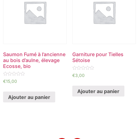
Saumon Fumé à l’ancienne
Garniture pour Tielles
au bois d’aulne, élevage
Sétoise
Ecosse, bio
Note
€
3,00
0
Note
€
15,00
sur
0
5
sur
Ajouter au panier
5
Ajouter au panier