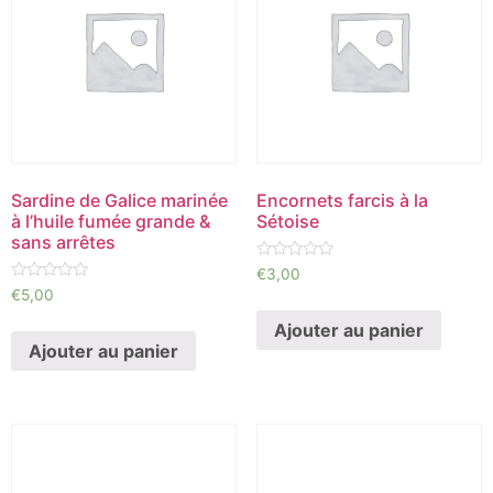
Sardine de Galice marinée
Encornets farcis à la
à l’huile fumée grande &
Sétoise
sans arrêtes
Note
€
3,00
0
Note
€
5,00
sur
0
5
sur
Ajouter au panier
5
Ajouter au panier